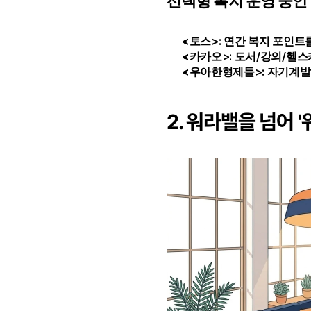
선택형 복지 운영 중인
<토스>: 연간 복지 포인트
<카카오>: 도서/강의/헬스
<우아한형제들>: 자기계발비
2. 워라밸을 넘어 