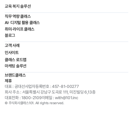
교육 복지 솔루션
직무 역량 클래스
AI· 디지털 활용 클래스
취미·라이프 클래스
블로그
고객 사례
인사이트
클래스 로드맵
마케팅 솔루션
브랜드클래스
제휴
대표 : 공대선
사업자등록번호 : 457-81-00277
회사 주소 : 서울특별시 강남구 도곡로 111, 미진빌딩 6,13층
대표전화 : 1800-2109
이메일 : with@101.inc
© 주식회사클래스101. All rights reserved.