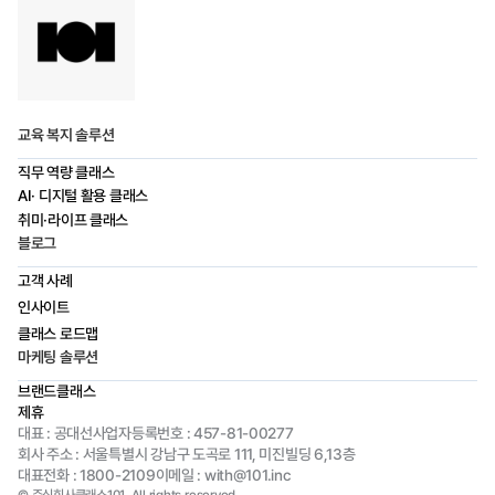
교육 복지 솔루션
직무 역량 클래스
AI· 디지털 활용 클래스
취미·라이프 클래스
블로그
고객 사례
인사이트
클래스 로드맵
마케팅 솔루션
브랜드클래스
제휴
대표 : 공대선
사업자등록번호 : 457-81-00277
회사 주소 : 서울특별시 강남구 도곡로 111, 미진빌딩 6,13층
대표전화 : 1800-2109
이메일 : with@101.inc